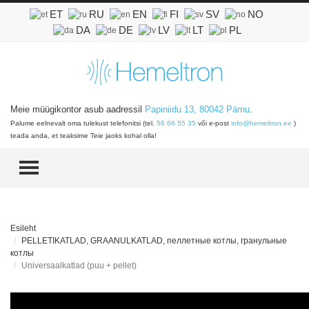
ET
RU
EN
FI
SV
NO
DA
DE
LV
LT
PL
Meie müügikontor asub aadressil
Papiniidu 13, 80042 Pärnu
.
Palume eelnevalt oma tulekust telefonitsi (tel.
56 66 55 35
või e-post
info@hemeltron.ee
)
teada anda, et teaksime Teie jaoks kohal olla!
TOGGLE MENU
Esileht
PELLETIKATLAD, GRAANULKATLAD, пеллетные котлы, гранульные
котлы
Universaalkatlad (puu + pellet)