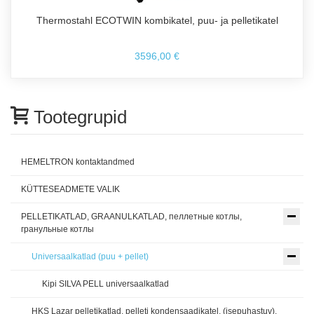
Thermostahl ECOTWIN kombikatel, puu- ja pelletikatel
3596,00 €
Tootegrupid
HEMELTRON kontaktandmed
KÜTTESEADMETE VALIK
PELLETIKATLAD, GRAANULKATLAD, пеллетные котлы,
гранульные котлы
Universaalkatlad (puu + pellet)
Kipi SILVA PELL universaalkatlad
HKS Lazar pelletikatlad, pelleti kondensaadikatel, (isepuhastuv),