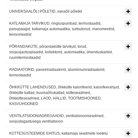
UNIVERSAALÕLI PÕLETID, vanaõli põletid
KATLAMAJA TARVIKUD, ringluspumbad, termostaadid,
paisupaagid, katlamaja automaatika, suitsutorud, manomeetrid,
termomeetrid
PÕRANDAKÜTE, põrandakütte tarvikud, torud,
soojusjaotusplaadid, kollektorid, automaatika, ühenduskarbid,
ruumitermostaadid
RADIAATORID, paneelradiaatorid, alumiiniumradiaatorid,
termostaadid
ÕHKKÜTTE LAHENDUSED, õhkkütte kalorifeerid, kalorifeerahjud,
õhkkütte katlad, kuumaõhukatlad, kütteseadmed,
õhkkütteseadmed, LAOD, HALLID, TOOTMISHOONED,
KASVUHOONED
VENTILATSIOONIAGREGAADID, ventilatsiooniseadmed,
soojustagastusega ventilatsioon
KÜTTESÜSTEEMIDE EHITUS, katlamaja seadmete loetelu