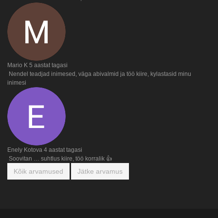
Mario K
5 aastat tagasi
Nendel teadjad inimesed, väga abivalmid ja töö kiire, kylastasid minu
inimesi
Enely Kotova
4 aastat tagasi
Soovitan … suhtlus kiire, töö korralik 👍
Kõik arvamused
Jätke arvamus