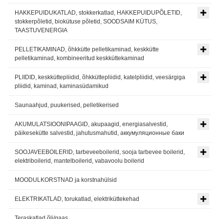
HAKKEPUIDUKATLAD, stokkerkatlad, HAKKEPUIDUPÕLETID,
stokkerpõletid, biokütuse põletid, SOODSAIM KÜTUS,
TAASTUVENERGIA
PELLETIKAMINAD, õhkkütte pelletikaminad, keskkütte
pelletikaminad, kombineeritud keskküttekaminad
PLIIDID, keskküttepliidid, õhkküttepliidid, katelpliidid, veesärgiga
pliidid, kaminad, kaminasüdamikud
Saunaahjud, puukerised, pelletikerised
AKUMULATSIOONIPAAGID, akupaagid, energiasalvestid,
päikesekütte salvestid, jahutusmahutid, аккумуляционные баки
SOOJAVEEBOILERID, tarbeveeboilerid, sooja tarbevee boilerid,
elektriboilerid, mantelboilerid, vabavoolu boilerid
MOODULKORSTNAD ja korstnahülsid
ELEKTRIKATLAD, torukatlad, elektriküttekehad
Teraskatlad õli/gaas