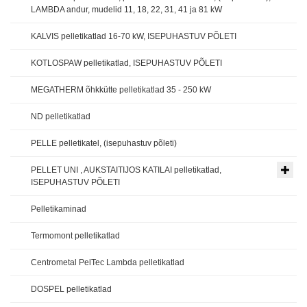
LAMBDA andur, mudelid 11, 18, 22, 31, 41 ja 81 kW
KALVIS pelletikatlad 16-70 kW, ISEPUHASTUV PÕLETI
KOTLOSPAW pelletikatlad, ISEPUHASTUV PÕLETI
MEGATHERM õhkkütte pelletikatlad 35 - 250 kW
ND pelletikatlad
PELLE pelletikatel, (isepuhastuv põleti)
PELLET UNI , AUKSTAITIJOS KATILAI pelletikatlad,
ISEPUHASTUV PÕLETI
Pelletikaminad
Termomont pelletikatlad
Centrometal PelTec Lambda pelletikatlad
DOSPEL pelletikatlad