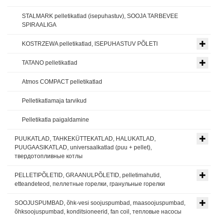
STALMARK pelletikatlad (isepuhastuv), SOOJA TARBEVEE
SPIRAALIGA
KOSTRZEWA pelletikatlad, ISEPUHASTUV PÕLETI
TATANO pelletikatlad
Atmos COMPACT pelletikatlad
Pelletikatlamaja tarvikud
Pelletikatla paigaldamine
PUUKATLAD, TAHKEKÜTTEKATLAD, HALUKATLAD,
PUUGAASIKATLAD, universaalkatlad (puu + pellet),
твердотопливные котлы
PELLETIPÕLETID, GRAANULPÕLETID, pelletimahutid,
etteandeteod, пеллетные горелки, гранульные горелки
SOOJUSPUMBAD, õhk-vesi soojuspumbad, maasoojuspumbad,
õhksoojuspumbad, konditsioneerid, fan coil, тепловые насосы