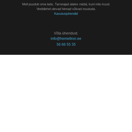
Meil puudub oma ladu. Tarneajad alates nädal, kuni mitu kuud.
Veebilehel olevad hinnad võivad muutuda.
Kasutusjuhendid
Võta ühendust.
info@hemeltron.ee
56 66 55 35