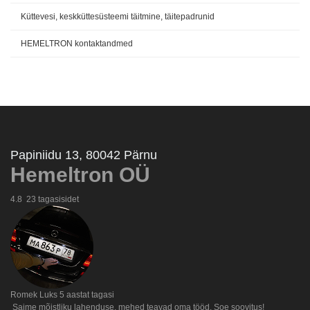
Küttevesi, keskküttesüsteemi täitmine, täitepadrunid
HEMELTRON kontaktandmed
Papiniidu 13, 80042 Pärnu
Hemeltron OÜ
4.8
23 tagasisidet
Romek Luks
5 aastat tagasi
Saime mõistliku lahenduse, mehed teavad oma tööd. Soe soovitus!